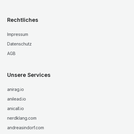
Rechtliches
Impressum
Datenschutz
AGB
Unsere Services
anirag.io
anilead.io
anicall.io
nerdklang.com
andreasindorf.com