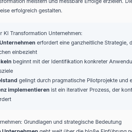
sformation meistern und messbare Erfolge erzielen. Di
eise erfolgreich gestalten.
r KI Transformation Unternehmen:
n Unternehmen
erfordert eine ganzheitliche Strategie, 
hen einbezieht
ckeln
beginnt mit der Identifikation konkreter Anwendu
ziele
elstand
gelingt durch pragmatische Pilotprojekte und e
genz implementieren
ist ein iterativer Prozess, der kon
rdert
ernehmen: Grundlagen und strategische Bedeutung
n Unternehmen
geht weit über die bloße Einführung 