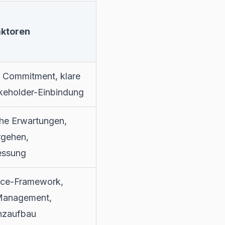
aktoren
 Commitment, klare
akeholder-Einbindung
che Erwartungen,
rgehen,
essung
ce-Framework,
Management,
nzaufbau