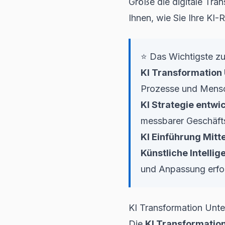
Größe die digitale Tran
Ihnen, wie Sie Ihre KI-R
⭐ Das Wichtigste zu
KI Transformatio
Prozesse und Mensc
KI Strategie entwi
messbarer Geschäfts
KI Einführung Mitt
Künstliche Intelli
und Anpassung erfo
KI Transformation Unt
Die
KI Transformatio