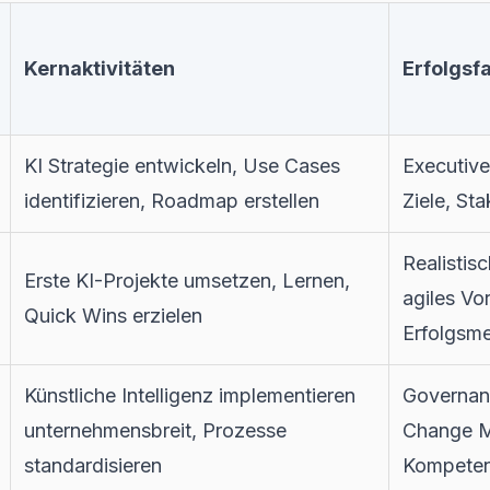
Kernaktivitäten
Erfolgsf
KI Strategie entwickeln, Use Cases
Executive
identifizieren, Roadmap erstellen
Ziele, St
Realistis
Erste KI-Projekte umsetzen, Lernen,
agiles Vo
Quick Wins erzielen
Erfolgsm
Künstliche Intelligenz implementieren
Governan
unternehmensbreit, Prozesse
Change 
standardisieren
Kompete