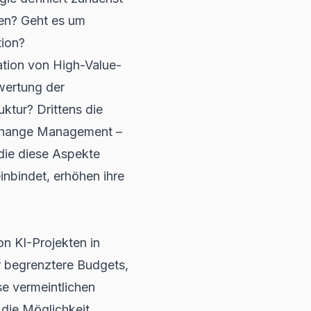
len? Geht es um
tion?
ation von High-Value-
wertung der
ktur? Drittens die
 Change Management –
die diese Aspekte
inbindet, erhöhen ihre
on KI-Projekten in
 begrenztere Budgets,
se vermeintlichen
die Möglichkeit,