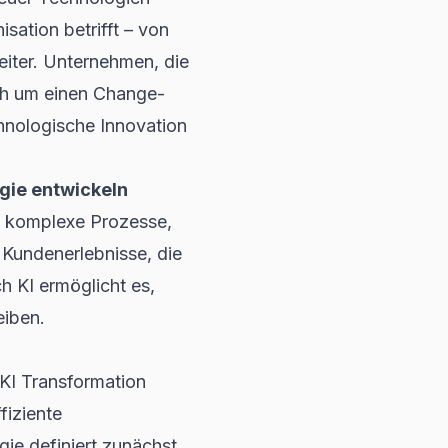
sation betrifft – von
eiter. Unternehmen, die
ich um einen Change-
hnologische Innovation
egie entwickeln
en komplexe Prozesse,
 Kundenerlebnisse, die
h KI ermöglicht es,
eiben.
 KI Transformation
fiziente
ie definiert zunächst