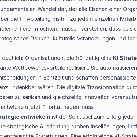
n fundamentalen Wandel dar, der alle Ebenen einer Organi
ber die IT-Abteilung bis hin zu jedem einzelnen Mitarb
 implementieren möchten, müssen verstehen, dass es s
trategisches Denken, kulturelle Veränderungen und tec
 deutlich: Organisationen, die frühzeitig eine
KI Strat
kante Wettbewerbsvorteile realisiert. Sie automatisier
ntscheidungen in Echtzeit und schaffen personalisierte
genz undenkbar wären. Die digitale Transformation durc
Kosten zu senken und gleichzeitig Innovation voranzutr
entwickeln jetzt Priorität haben muss
trategie entwickeln
ist der Schlüssel zum Erfolg jeder
e strategische Ausrichtung drohen Insellösungen, inef
enttäuschte Erwartungen. Eine erfolgreiche KI-Strateg