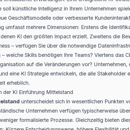
e soll künstliche Intelligenz in Ihrem Unternehmen spie
eue Geschäftsmodelle oder verbesserte Kundeninterak
ng umfasst mehrere Dimensionen: Erstens die Identifik
denen KI den größten Impact erzielt. Zweitens die Be
ess – verfügen Sie über die notwendige Dateninfrastru
– welche Skills benötigen Ihre Teams? Viertens das
Organisation auf die Veränderungen vor? Unternehmen, 
d eine KI Strategie entwickeln, die alle Stakeholder e
it erheblich.
n der KI Einführung Mittelstand
telstand
unterscheidet sich in wesentlichen Punkten v
ständische Unternehmen verfügen typischerweise über
eniger formalisierte Prozesse. Gleichzeitig bieten die
: Kürzere Entscheidungswege, höhere Flexibilität und 