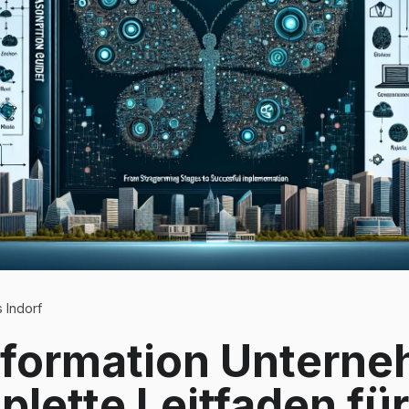
 Indorf
sformation Unterne
plette Leitfaden fü