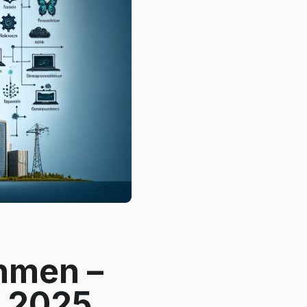
hmen –
r 2025