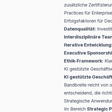
zusätzliche Zertifizier
Practices für Enterpri
Erfolgsfaktoren für De
Datenqualität:
Investi
Interdisziplinäre Tea
Iterative Entwicklung
Executive Sponsorshi
Ethik-Framework:
Klar
KI gestützte Geschäfts
KI gestützte Geschä
Bandbreite reicht von 
entscheidend, die richt
Strategische Anwendun
Im Bereich
Strategic 