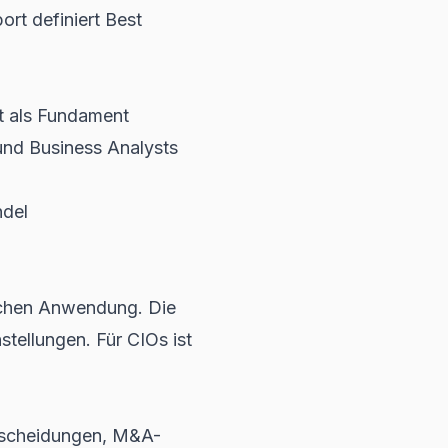
port
definiert Best
t als Fundament
und Business Analysts
ndel
ichen Anwendung. Die
tellungen. Für CIOs ist
ntscheidungen, M&A-