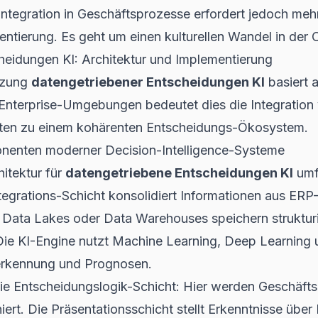
Integration in Geschäftsprozesse
erfordert jedoch mehr
ntierung. Es geht um einen kulturellen Wandel in der O
eidungen KI: Architektur und Implementierung
tzung
datengetriebener Entscheidungen KI
basiert 
 Enterprise-Umgebungen bedeutet dies die Integration
en zu einem kohärenten Entscheidungs-Ökosystem.
enten moderner Decision-Intelligence-Systeme
hitektur für
datengetriebene Entscheidungen KI
umf
tegrations-Schicht konsolidiert Informationen aus ERP
 Data Lakes oder Data Warehouses speichern struktur
 Die KI-Engine nutzt Machine Learning, Deep Learning
erkennung und Prognosen.
 die Entscheidungslogik-Schicht: Hier werden Geschäfts
iert. Die Präsentationsschicht stellt Erkenntnisse übe