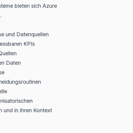
steme
bieten sich Azure
.
sse und Datenquellen
messbaren KPIs
Quellen
hen Daten
se
heidungsroutinen
lle
anisatorischen
 und in ihren Kontext