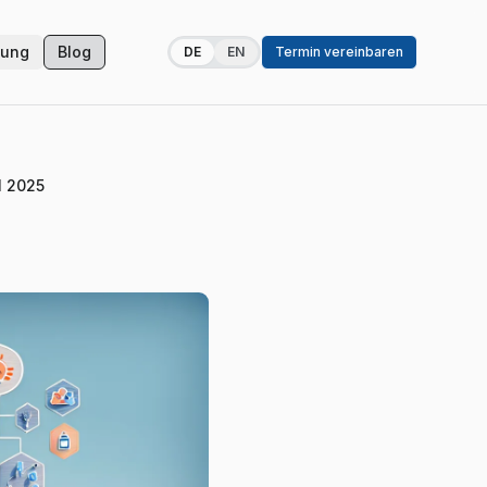
zung
Blog
DE
EN
Termin vereinbaren
l 2025