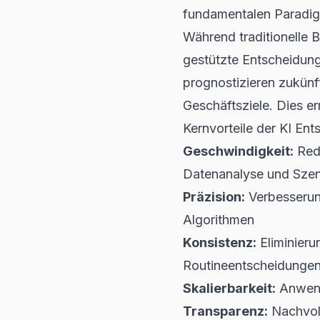
fundamentalen Paradi
Während traditionelle B
gestützte Entscheidung
prognostizieren zukünf
Geschäftsziele. Dies e
Kernvorteile der KI En
Geschwindigkeit:
Redu
Datenanalyse und Sze
Präzision:
Verbesserun
Algorithmen
Konsistenz:
Eliminieru
Routineentscheidunge
Skalierbarkeit:
Anwend
Transparenz:
Nachvol