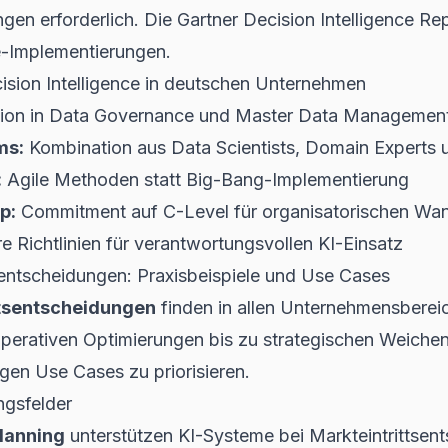
ungen erforderlich. Die
Gartner Decision Intelligence Re
se-Implementierungen.
cision Intelligence in deutschen Unternehmen
tion in Data Governance und Master Data Managemen
ms:
Kombination aus Data Scientists, Domain Experts 
:
Agile Methoden statt Big-Bang-Implementierung
p:
Commitment auf C-Level für organisatorischen Wa
e Richtlinien für verantwortungsvollen KI-Einsatz
entscheidungen: Praxisbeispiele und Use Cases
ftsentscheidungen
finden in allen Unternehmensbere
operativen Optimierungen bis zu strategischen Weichens
igen Use Cases zu priorisieren.
gsfelder
Planning
unterstützen KI-Systeme bei Markteintrittse