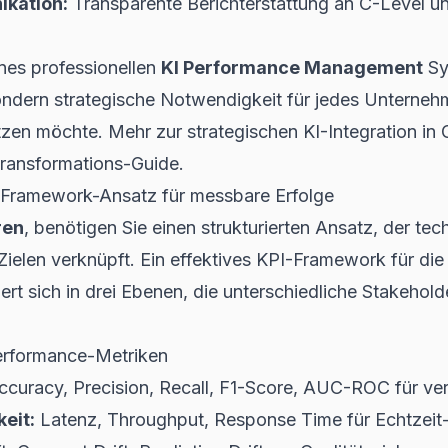
kation:
Transparente Berichterstattung an C-Level u
nes professionellen
KI Performance Management
Sy
sondern strategische Notwendigkeit für jedes Unternehm
tzen möchte. Mehr zur strategischen
KI-Integration in
Transformations-Guide.
r Framework-Ansatz für messbare Erfolge
ren
, benötigen Sie einen strukturierten Ansatz, der t
Zielen verknüpft. Ein effektives KPI-Framework für di
ert sich in drei Ebenen, die unterschiedliche Stakehol
erformance-Metriken
curacy, Precision, Recall, F1-Score, AUC-ROC für v
eit:
Latenz, Throughput, Response Time für Echtzeit