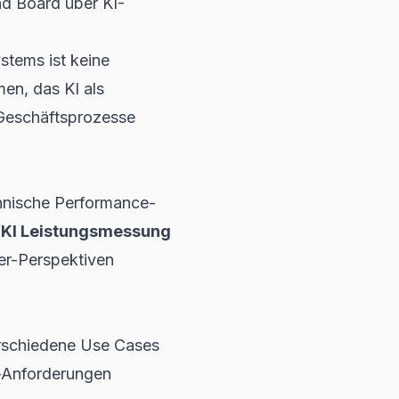
nd Board über KI-
stems ist keine
en, das KI als
 Geschäftsprozesse
echnische Performance-
e
KI Leistungsmessung
der-Perspektiven
erschiedene Use Cases
-Anforderungen