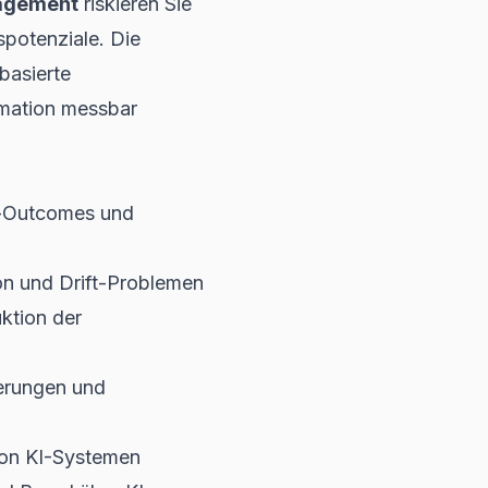
agement
riskieren Sie
spotenziale. Die
basierte
rmation messbar
s-Outcomes und
n und Drift-Problemen
ktion der
erungen und
von KI-Systemen