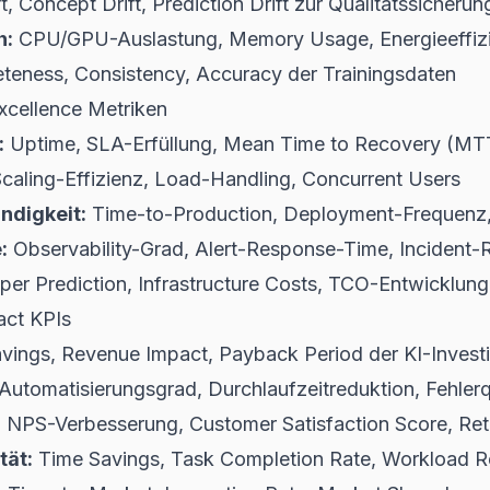
t, Concept Drift, Prediction Drift zur Qualitätssicherun
h:
CPU/GPU-Auslastung, Memory Usage, Energieeffiz
eness, Consistency, Accuracy der Trainingsdaten
xcellence Metriken
:
Uptime, SLA-Erfüllung, Mean Time to Recovery (MT
aling-Effizienz, Load-Handling, Concurrent Users
digkeit:
Time-to-Production, Deployment-Frequenz,
:
Observability-Grad, Alert-Response-Time, Incident-
per Prediction, Infrastructure Costs, TCO-Entwicklung
act KPIs
vings, Revenue Impact, Payback Period der KI-Investi
Automatisierungsgrad, Durchlaufzeitreduktion, Fehler
:
NPS-Verbesserung, Customer Satisfaction Score, Ret
tät:
Time Savings, Task Completion Rate, Workload R