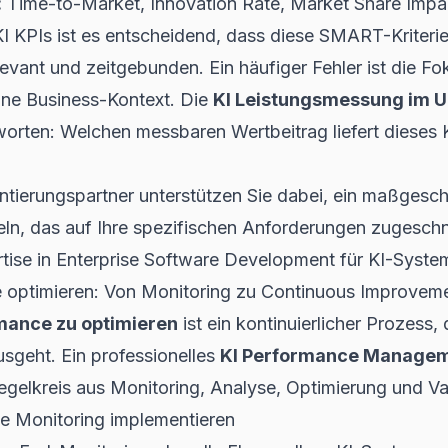
:
Time-to-Market, Innovation Rate, Market Share Impa
KI KPIs ist es entscheidend, dass diese SMART-Kriterien
levant und zeitgebunden. Ein häufiger Fehler ist die Fo
hne Business-Kontext. Die
KI Leistungsmessung im 
orten: Welchen messbaren Wertbeitrag liefert dieses 
ntierungspartner unterstützen Sie dabei, ein maßgesch
n, das auf Ihre spezifischen Anforderungen zugeschnit
tise in
Enterprise Software Development
für KI-Syste
 optimieren: Von Monitoring zu Continuous Improvem
mance zu optimieren
ist ein kontinuierlicher Prozess,
usgeht. Ein professionelles
KI Performance Manage
gelkreis aus Monitoring, Analyse, Optimierung und Val
e Monitoring implementieren