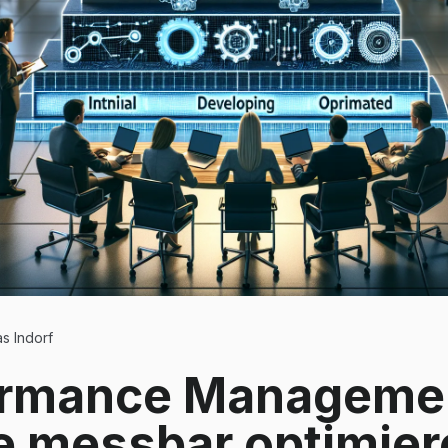
s Indorf
ormance Managemen
 messbar optimier