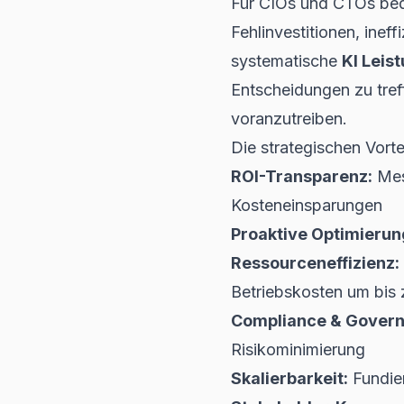
Für CIOs und CTOs bede
Fehlinvestitionen, ine
systematische
KI Lei
Entscheidungen zu tref
voranzutreiben.
Die strategischen Vor
ROI-Transparenz:
Mes
Kosteneinsparungen
Proaktive Optimierun
Ressourceneffizienz:
Betriebskosten um bis
Compliance & Govern
Risikominimierung
Skalierbarkeit:
Fundie