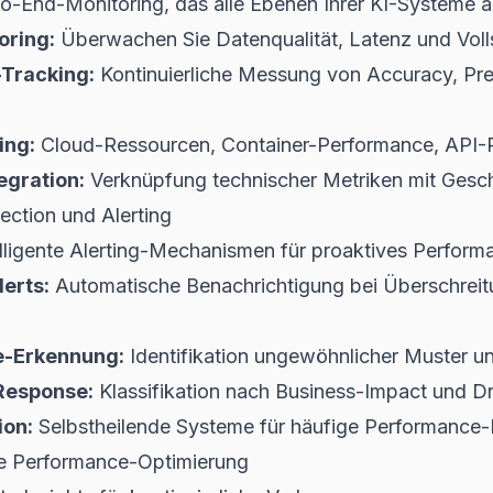
-to-End-Monitoring, das alle Ebenen Ihrer KI-Systeme 
oring:
Überwachen Sie Datenqualität, Latenz und Volls
Tracking:
Kontinuierliche Messung von Accuracy, Pre
ing:
Cloud-Ressourcen, Container-Performance, API
egration:
Verknüpfung technischer Metriken mit Gesc
ction und Alerting
elligente Alerting-Mechanismen für proaktives Perfo
erts:
Automatische Benachrichtigung bei Überschreitu
e-Erkennung:
Identifikation ungewöhnlicher Muster u
-Response:
Klassifikation nach Business-Impact und Dri
on:
Selbstheilende Systeme für häufige Performance
e Performance-Optimierung