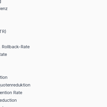
g
ienz
TR)
 Rollback-Rate
Rate
tion
quotenreduktion
ention Rate
eduction