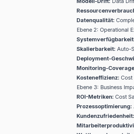
Modell-Drift:
Data Drif
Ressourcenverbrauc
Datenqualität:
Complet
Ebene 2: Operational E
Systemverfügbarkeit
Skalierbarkeit:
Auto-Sc
Deployment-Geschwin
Monitoring-Coverage
Kosteneffizienz:
Cost 
Ebene 3: Business Imp
ROI-Metriken:
Cost Sa
Prozessoptimierung:
Kundenzufriedenheit
Mitarbeiterproduktivi