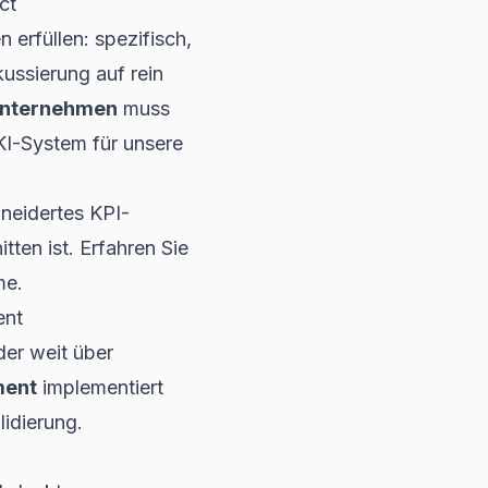
ct
 erfüllen: spezifisch,
kussierung auf rein
Unternehmen
muss
KI-System für unsere
neidertes KPI-
ten ist. Erfahren Sie
me.
ent
 der weit über
ment
implementiert
idierung.