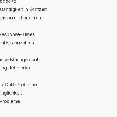
abdeckt:
tändigkeit in Echtzeit
cision und anderen
-Response-Times
häftskennzahlen
rmance Management:
ng definierter
nd Drift-Probleme
nglichkeit
-Probleme