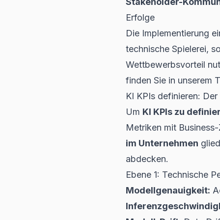
Stakeholder-Kommuni
Erfolge
Die Implementierung ei
technische Spielerei, 
Wettbewerbsvorteil nu
finden Sie in unserem 
KI KPIs definieren: De
Um
KI KPIs zu definie
Metriken mit Business-
im Unternehmen
glied
abdecken.
Ebene 1: Technische P
Modellgenauigkeit:
Ac
Inferenzgeschwindigk