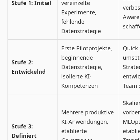
Stufe 1: Initial
vereinzelte
verbes
Experimente,
Aware
fehlende
schaff
Datenstrategie
Erste Pilotprojekte,
Quick
beginnende
umsetz
Stufe 2:
Datenstrategie,
Strate
Entwickelnd
isolierte KI-
entwic
Kompetenzen
Team 
Skalie
Mehrere produktive
vorber
KI-Anwendungen,
MLOp
Stufe 3:
etablierte
etabli
Definiert