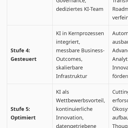
Governance,
Trans
dediziertes KI-Team
Road
verfei
KI in Kernprozessen
Autom
integriert,
ausba
Stufe 4:
messbare Business-
Advan
Gesteuert
Outcomes,
Analyt
skalierbare
Innov
Infrastruktur
förder
KI als
Cuttin
Wettbewerbsvorteil,
erfors
Stufe 5:
kontinuierliche
Ökosy
Optimiert
Innovation,
aufba
datengetriebene
Thoug