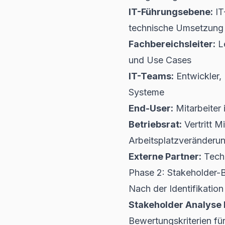
IT-Führungsebene:
IT
technische Umsetzung
Fachbereichsleiter:
Le
und Use Cases
IT-Teams:
Entwickler,
Systeme
End-User:
Mitarbeiter 
Betriebsrat:
Vertritt M
Arbeitsplatzveränderu
Externe Partner:
Techn
Phase 2: Stakeholder-B
Nach der Identifikatio
Stakeholder Analyse K
Bewertungskriterien fü