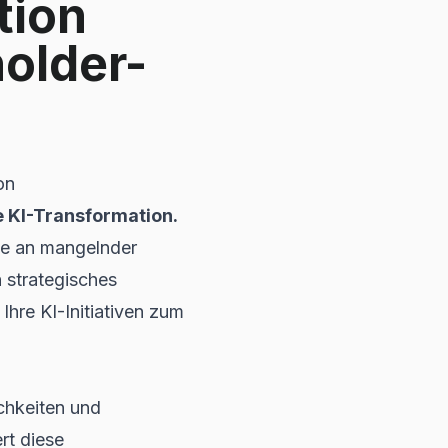
tion
older-
on
e KI-Transformation.
te an mangelnder
 strategisches
re KI-Initiativen zum
chkeiten und
rt diese