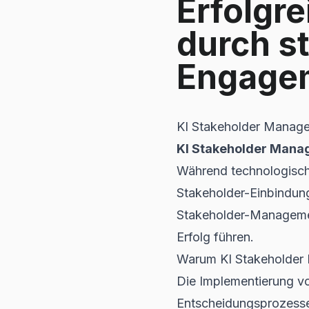
Erfolgr
durch s
Engage
KI Stakeholder Managem
KI Stakeholder Manag
Während technologische
Stakeholder-Einbindung
Stakeholder-Managemen
Erfolg führen.
Warum KI Stakeholder 
Die Implementierung vo
Entscheidungsprozess