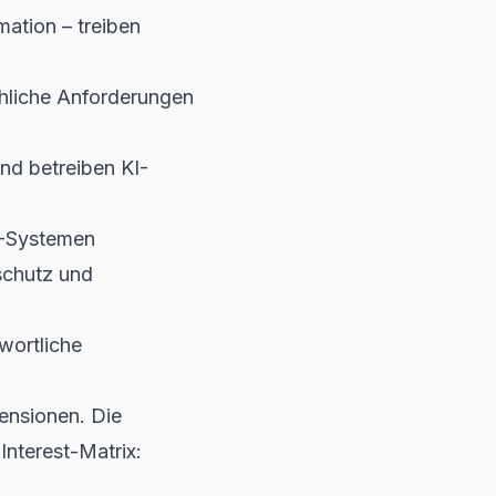
mation – treiben
chliche Anforderungen
nd betreiben KI-
d -Systemen
schutz und
wortliche
ensionen. Die
nterest-Matrix: