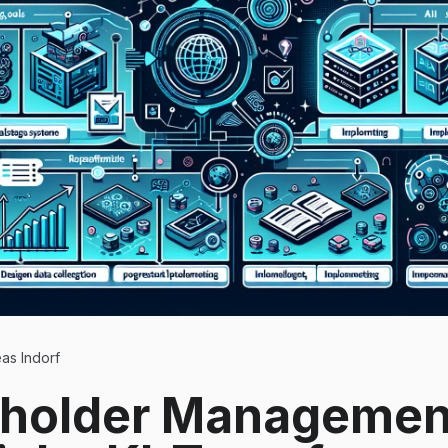
as Indorf
eholder Managemen