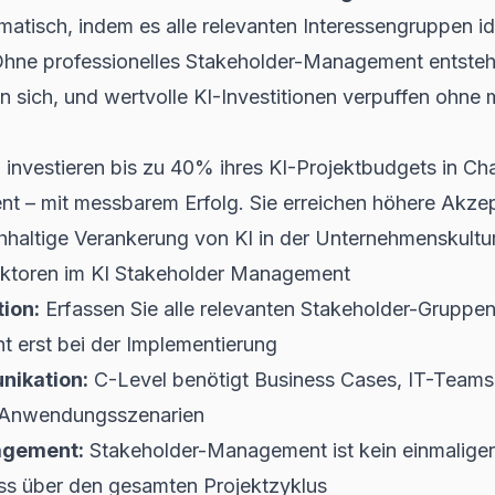
tisch, indem es alle relevanten Interessengruppen iden
 Ohne professionelles Stakeholder-Management entsteh
n sich, und wertvolle KI-Investitionen verpuffen ohne
investieren bis zu 40% ihres KI-Projektbudgets in 
 – mit messbarem Erfolg. Sie erreichen höhere Akzep
haltige Verankerung von KI in der Unternehmenskultur
faktoren im KI Stakeholder Management
tion:
Erfassen Sie alle relevanten Stakeholder-Gruppen 
t erst bei der Implementierung
nikation:
C-Level benötigt Business Cases, IT-Teams 
e Anwendungsszenarien
agement:
Stakeholder-Management ist kein einmalige
ess über den gesamten Projektzyklus