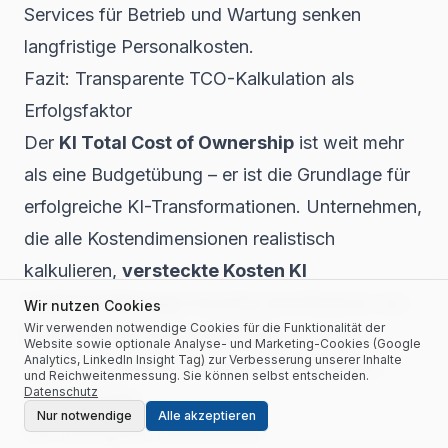
Services für Betrieb und Wartung senken
langfristige Personalkosten.
Fazit: Transparente TCO-Kalkulation als
Erfolgsfaktor
Der
KI Total Cost of Ownership
ist weit mehr
als eine Budgetübung – er ist die Grundlage für
erfolgreiche KI-Transformationen. Unternehmen,
die alle Kostendimensionen realistisch
kalkulieren,
versteckte Kosten KI
Implementierung
frühzeitig identifizieren und
Wir nutzen Cookies
Wir verwenden notwendige Cookies für die Funktionalität der
KI Betriebskosten langfristig
optimieren,
Website sowie optionale Analyse- und Marketing-Cookies (Google
Analytics, LinkedIn Insight Tag) zur Verbesserung unserer Inhalte
erzielen signifikant bessere ROI und höhere
und Reichweitenmessung. Sie können selbst entscheiden.
Datenschutz
Erfolgsquoten.
Nur notwendige
Alle akzeptieren
Die wichtigsten Erkenntnisse: