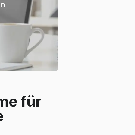
me für
e