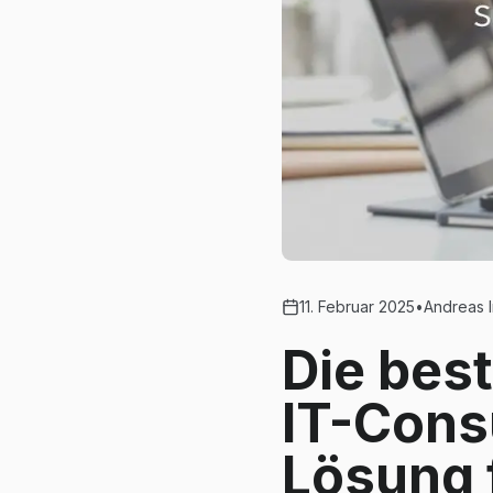
11. Februar 2025
•
Andreas I
Die bes
IT-Consu
Lösung 