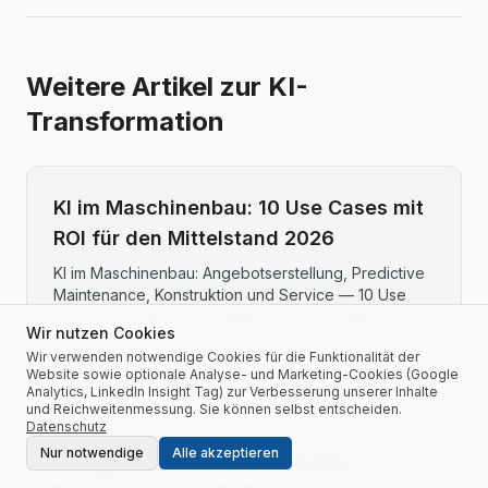
Weitere Artikel zur KI-
Transformation
KI im Maschinenbau: 10 Use Cases mit
ROI für den Mittelstand 2026
KI im Maschinenbau: Angebotserstellung, Predictive
Maintenance, Konstruktion und Service — 10 Use
Cases mit Kosten, Amortisation und 5-Schritte-
Wir nutzen Cookies
Einstieg.
Artikel lesen
Wir verwenden notwendige Cookies für die Funktionalität der
Website sowie optionale Analyse- und Marketing-Cookies (Google
Analytics, LinkedIn Insight Tag) zur Verbesserung unserer Inhalte
und Reichweitenmessung. Sie können selbst entscheiden.
Datenschutz
Nur notwendige
Alle akzeptieren
KI-Agenten im Mittelstand: Der