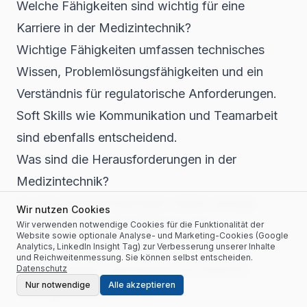
Welche Fähigkeiten sind wichtig für eine
Karriere in der Medizintechnik?
Wichtige Fähigkeiten umfassen technisches
Wissen, Problemlösungsfähigkeiten und ein
Verständnis für regulatorische Anforderungen.
Soft Skills wie Kommunikation und Teamarbeit
sind ebenfalls entscheidend.
Was sind die Herausforderungen in der
Medizintechnik?
Zu den Herausforderungen zählen strenge
Wir nutzen Cookies
regulatorische Anforderungen, die
Wir verwenden notwendige Cookies für die Funktionalität der
Website sowie optionale Analyse- und Marketing-Cookies (Google
technologische Komplexität und die
Analytics, LinkedIn Insight Tag) zur Verbesserung unserer Inhalte
und Reichweitenmessung. Sie können selbst entscheiden.
Notwendigkeit, nachhaltige und ethische
Datenschutz
Nur notwendige
Alle akzeptieren
Lösungen zu entwickeln.