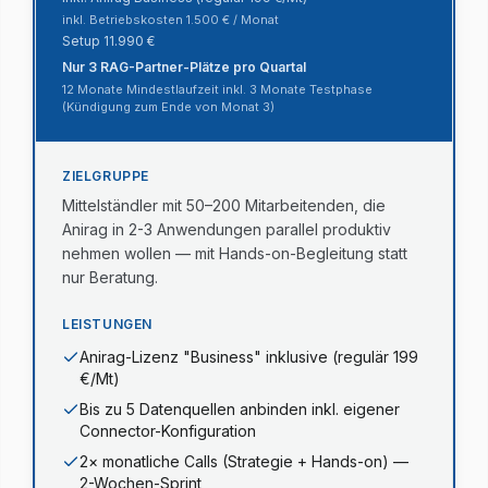
inkl. Betriebskosten 1.500 € / Monat
Setup
11.990
€
Nur 3 RAG-Partner-Plätze pro Quartal
12 Monate Mindestlaufzeit inkl. 3 Monate Testphase
(Kündigung zum Ende von Monat 3)
ZIELGRUPPE
Mittelständler mit 50–200 Mitarbeitenden, die
Anirag in 2-3 Anwendungen parallel produktiv
nehmen wollen — mit Hands-on-Begleitung statt
nur Beratung.
LEISTUNGEN
Anirag-Lizenz "Business" inklusive (regulär 199
€/Mt)
Bis zu 5 Datenquellen anbinden inkl. eigener
Connector-Konfiguration
2× monatliche Calls (Strategie + Hands-on) —
2-Wochen-Sprint