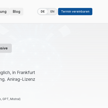
zung
Blog
DE
EN
Termin vereinbaren
usive
ich, in Frankfurt
ng. Anirag-Lizenz
, GPT, Mistral)