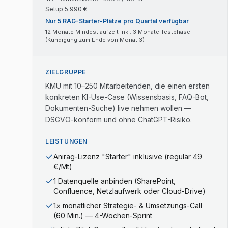
Setup
5.990
€
Nur 5 RAG-Starter-Plätze pro Quartal verfügbar
12 Monate Mindestlaufzeit inkl. 3 Monate Testphase
(Kündigung zum Ende von Monat 3)
ZIELGRUPPE
KMU mit 10–250 Mitarbeitenden, die einen ersten
konkreten KI-Use-Case (Wissensbasis, FAQ-Bot,
Dokumenten-Suche) live nehmen wollen —
DSGVO-konform und ohne ChatGPT-Risiko.
LEISTUNGEN
Anirag-Lizenz "Starter" inklusive (regulär 49
€/Mt)
1 Datenquelle anbinden (SharePoint,
Confluence, Netzlaufwerk oder Cloud-Drive)
1× monatlicher Strategie- & Umsetzungs-Call
(60 Min.) — 4-Wochen-Sprint