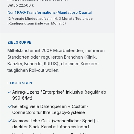
Setup
22.500
€
Nur 1 RAG-Transformations-Mandat pro Quartal
12 Monate Mindestlaufzeit inkl. 3 Monate Testphase
(Kündigung zum Ende von Monat 3)
ZIELGRUPPE
Mittelständler mit 200+ Mitarbeitenden, mehreren
Standorten oder regulierten Branchen (Klinik,
Kanzlei, Behörde, KRITIS), die einen Konzern-
tauglichen Roll-out wollen.
LEISTUNGEN
Anirag-Lizenz "Enterprise" inklusive (regulär ab
999 €/Mt)
Beliebig viele Datenquellen + Custom-
Connectors für Ihre Legacy-Systeme
4× monatliche Calls (wöchentlicher Sprint) +
direkter Slack-Kanal mit Andreas Indorf