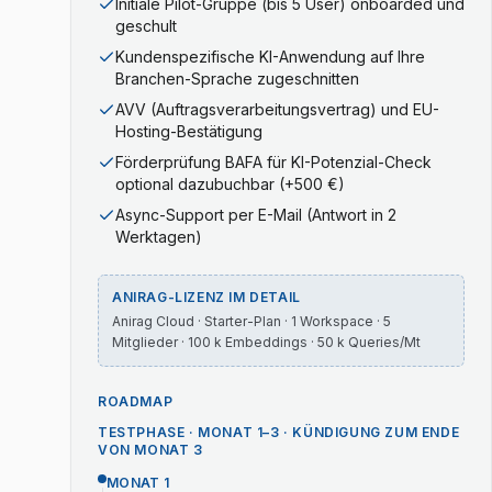
Initiale Pilot-Gruppe (bis 5 User) onboarded und
geschult
Kundenspezifische KI-Anwendung auf Ihre
Branchen-Sprache zugeschnitten
AVV (Auftragsverarbeitungsvertrag) und EU-
Hosting-Bestätigung
Förderprüfung BAFA für KI-Potenzial-Check
optional dazubuchbar (+500 €)
Async-Support per E-Mail (Antwort in 2
Werktagen)
ANIRAG-LIZENZ IM DETAIL
Anirag Cloud · Starter-Plan · 1 Workspace · 5
Mitglieder · 100 k Embeddings · 50 k Queries/Mt
ROADMAP
TESTPHASE · MONAT 1–3 · KÜNDIGUNG ZUM ENDE
VON MONAT 3
MONAT 1