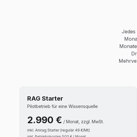
Jedes 
Monat
Monate 
Dr
Mehrver
RAG Starter
Pilotbetrieb für eine Wissensquelle
2.990
€
/ Monat, zzgl. MwSt.
inkl.
Anirag Starter (regulär 49 €/Mt)
inkl. Betriebskosten 500 € / Monat