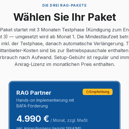
DIE DREI RAG-PAKETE
Wählen Sie Ihr Paket
Paket startet mit 3 Monaten Testphase (Kündigung zum E
 3) — umgesetzt wird ab Monat 1. Die Mindestlaufzeit betr
inkl. der Testphase, danach automatische Verlängerung. 
ittanbieter-Kosten sind bis zur Betriebspauschale enthalte
brauch nach Aufwand. Setup-Gebühr ist regulär und immer
Anirag-Lizenz im monatlichen Preis enthalten.
RAG Partner
Empfehlung
Hands-on Implementierung mit
BAFA-Förderung
4.990
€
/ Monat, zzgl. MwSt.
inkl.
Anirag Business (regulär 199 €/Mt)