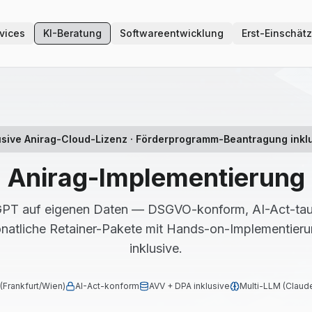
vices
KI-Beratung
Softwareentwicklung
Erst-Einschät
usive Anirag-Cloud-Lizenz · Förderprogramm-Beantragung inkl
Anirag-Implementierung
tGPT auf eigenen Daten — DSGVO-konform, AI-Act-taugl
onatliche Retainer-Pakete mit Hands-on-Implementieru
inklusive.
(Frankfurt/Wien)
AI-Act-konform
AVV + DPA inklusive
Multi-LLM (Claude