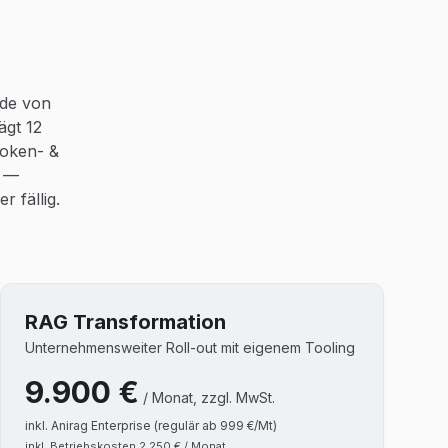
nde von
ägt 12
Token- &
n —
 fällig.
RAG Transformation
Unternehmensweiter Roll-out mit eigenem Tooling
9.900
€
/ Monat, zzgl. MwSt.
inkl.
Anirag Enterprise (regulär ab 999 €/Mt)
inkl. Betriebskosten 2.250 € / Monat