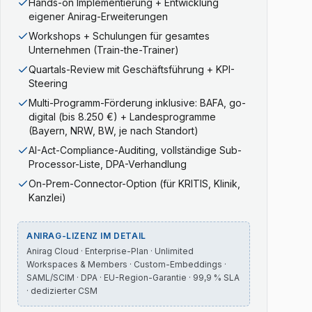
Hands-on Implementierung + Entwicklung
eigener Anirag-Erweiterungen
Workshops + Schulungen für gesamtes
Unternehmen (Train-the-Trainer)
Quartals-Review mit Geschäftsführung + KPI-
Steering
Multi-Programm-Förderung inklusive: BAFA, go-
digital (bis 8.250 €) + Landesprogramme
(Bayern, NRW, BW, je nach Standort)
AI-Act-Compliance-Auditing, vollständige Sub-
Processor-Liste, DPA-Verhandlung
On-Prem-Connector-Option (für KRITIS, Klinik,
Kanzlei)
ANIRAG-LIZENZ IM DETAIL
Anirag Cloud · Enterprise-Plan · Unlimited
Workspaces & Members · Custom-Embeddings ·
SAML/SCIM · DPA · EU-Region-Garantie · 99,9 % SLA
· dedizierter CSM