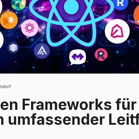
ndorf
ten Frameworks für
n umfassender Leit