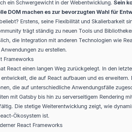
och ein Schwergewicht in der Webentwicklung.
Sein k
elle DOM machen es zur bevorzugten Wahl für Entwi
eliebt? Erstens, seine Flexibilität und Skalierbarkeit s
mmunity trägt ständig zu neuen Tools und Bibliotheken
ßlich, die Integration mit anderen Technologien wie
Rea
e Anwendungen zu erstellen.
ct Frameworks
 hat React einen langen Weg zurückgelegt. In den letzt
entwickelt, die auf React aufbauen und es erweitern
ionen, die auf unterschiedliche Anwendungsfälle zugesc
eiten mit Gatsby bis hin zu serverseitigem Rendering mit
fältig. Die stetige Weiterentwicklung zeigt, wie dynam
eact-Ökosystem ist.
derner React Frameworks