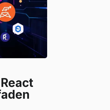
 React
faden