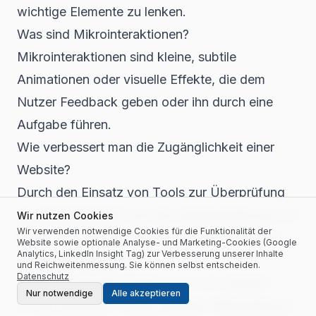
wichtige Elemente zu lenken.
Was sind Mikrointeraktionen?
Mikrointeraktionen sind kleine, subtile
Animationen oder visuelle Effekte, die dem
Nutzer Feedback geben oder ihn durch eine
Aufgabe führen.
Wie verbessert man die Zugänglichkeit einer
Website?
Durch den Einsatz von Tools zur Überprüfung
der Barrierefreiheit und die Implementierung von
Wir nutzen Cookies
Wir verwenden notwendige Cookies für die Funktionalität der
Best Practices wie alternative Texte für Bilder
Website sowie optionale Analyse- und Marketing-Cookies (Google
Analytics, LinkedIn Insight Tag) zur Verbesserung unserer Inhalte
und klare Navigation.
und Reichweitenmessung. Sie können selbst entscheiden.
Datenschutz
Was sind aktuelle Trends im UI UX Design?
Nur notwendige
Alle akzeptieren
Zu den aktuellen Trends gehören Minimalismus,