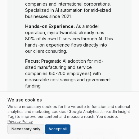
companies and international corporations.
Specialized in AI automation for mid-sized
businesses since 2021.
Hands-on Experience:
As a model
operation, mysoftwarelab already runs
80% of its own IT services through AI. This
hands-on experience flows directly into
our client consulting.
Focus:
Pragmatic AI adoption for mid-
sized manufacturing and service
companies (50-200 employees) with
measurable cost savings and government
funding.
We use cookies
Connect with Andreas Indorf on LinkedIn
We use necessary cookies for the website to function and optional
analytics and marketing cookies (Google Analytics, LinkedIn Insight
Tag) to improve our content and measure reach. You decide.
Privacy Policy
Necessary only
Accept all
E-E-A-T Proof:
All information complies with
Google's E-E-A-T guidelines (Experience, Expertise,